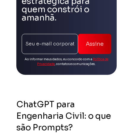
estratégica para
quem constrói o
amanhã.
Assine
Ao informar meus dados, eu concordo com a
Política de
Privacidade
, contatos e comunicações.
ChatGPT para
Engenharia Civil: o que
são Prompts?