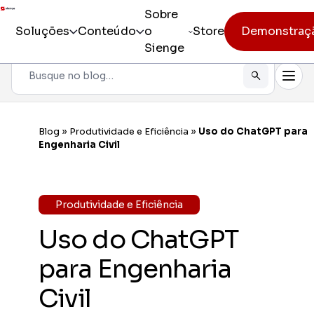
Sobre
Soluções
Conteúdo
o
Store
Demonstraç
Sienge
Pesquisar
Todos os produtos
Sienge
Gestão i
Blog
»
Produtividade e Eficiência
»
Uso do ChatGPT para
Incorporação
Engenharia Civil
Sienge
Eficiênc
Pré-obra
Sienge
Produtividade e Eficiência
Mobilida
Obra
Uso do ChatGPT
Constr
Pós-vendas
Gerencia
para Engenharia
CV CR
Civil
Eficiênc
cliente