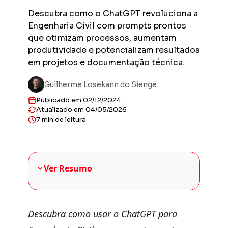
Previs
Descubra como o ChatGPT revoluciona a
Obras en
Engenharia Civil com prompts prontos
planejad
que otimizam processos, aumentam
Previs
produtividade e potencializam resultados
Empreend
em projetos e documentação técnica.
entregas
Gestor
Guilherme Losekann do Sienge
Solução 
construt
Publicado em 02/12/2024
Atualizado em 04/05/2026
Sienge 
7 min de leitura
Solução 
sua plat
Ver Resumo
Descubra como usar o ChatGPT para