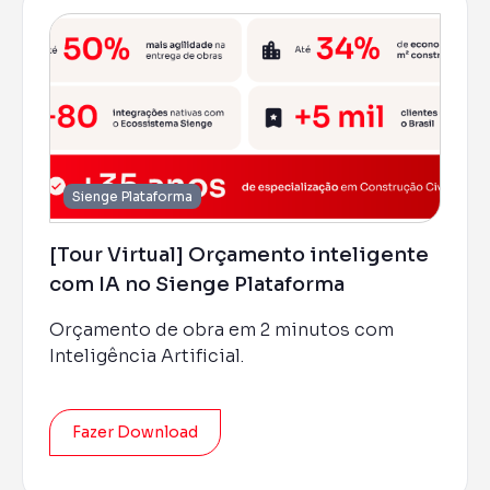
Previsi
Obras en
planejad
Previsi
Empreend
entregas 
Gestor
Solução á
Sienge Plataforma
construt
Sienge 
[Tour Virtual] Orçamento inteligente
Solução f
sua plat
com IA no Sienge Plataforma
Orçamento de obra em 2 minutos com
Inteligência Artificial.
Fazer Download