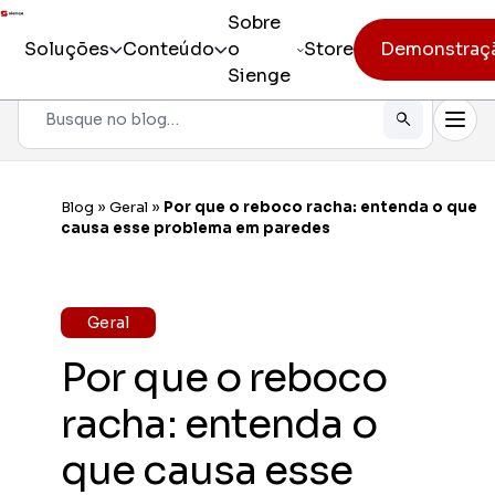
Sobre
Soluções
Conteúdo
o
Store
Demonstraç
Sienge
Pesquisar
Todos os produtos
Sienge
Gestão i
Blog
»
Geral
»
Por que o reboco racha: entenda o que
Incorporação
causa esse problema em paredes
Sienge
Eficiênc
Pré-obra
Sienge
Geral
Mobilida
Obra
Por que o reboco
Constr
Pós-vendas
Gerencia
racha: entenda o
CV CR
que causa esse
Eficiênc
cliente