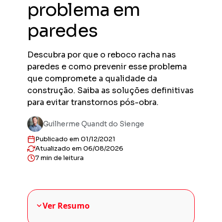
problema em
Previs
Obras en
paredes
planejad
Previs
Descubra por que o reboco racha nas
Empreend
entregas
paredes e como prevenir esse problema
Gestor
que compromete a qualidade da
Solução 
construção. Saiba as soluções definitivas
construt
para evitar transtornos pós-obra.
Sienge 
Solução 
Guilherme Quandt do Sienge
sua plat
Publicado em 01/12/2021
Atualizado em 06/08/2026
7 min de leitura
Ver Resumo