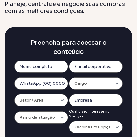
Planeje, centralize e negocie suas compras
Previsi
com as melhores condições.
Obras en
planejad
Previsi
Empreend
entregas 
Preencha para acessar o
Gestor
conteúdo
Solução á
construt
Sienge 
Solução f
sua plat
Qual o seu interesse no
Sienge?