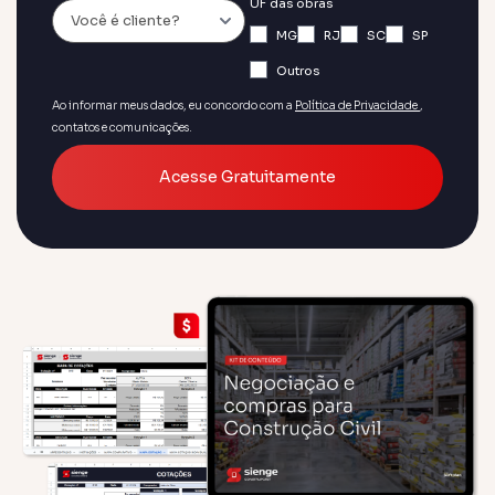
UF das obras
MG
RJ
SC
SP
Outros
Ao informar meus dados, eu concordo com a
Política de Privacidade
,
contatos e comunicações.
Acesse Gratuitamente