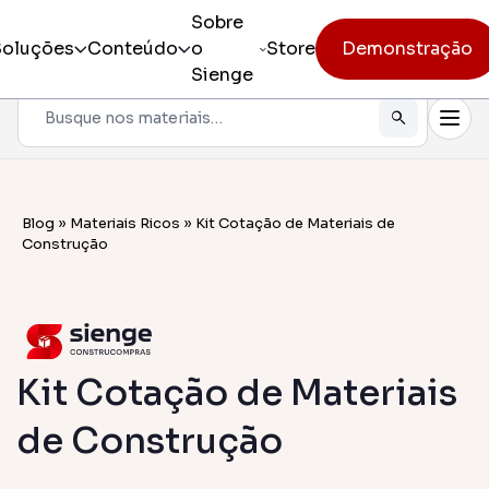
Sobre
Soluções
Conteúdo
o
Store
Demonstração
Sienge
Pesquisar
Todos os produtos
Sienge 
Gestão i
Incorporação
Blog
»
Materiais Ricos
»
Kit Cotação de Materiais de
Sienge
Construção
Eficiênci
Pré-obra
Sienge 
Mobilidad
Obra
Constr
Kit Cotação de Materiais
Pós-vendas
Gerencia
de Construção
CV CR
Eficiênci
cliente