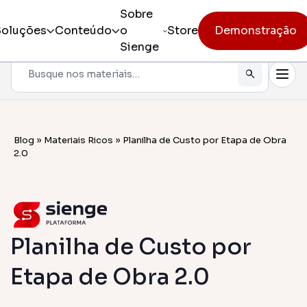
Sobre
Soluções
Conteúdo
o
Store
Demonstração
Sienge
Pesquisar
Todos os produtos
Sienge 
Gestão i
Incorporação
Blog
»
Materiais Ricos
»
Planilha de Custo por Etapa de Obra
Sienge
2.0
Eficiênci
Pré-obra
Sienge 
Mobilidad
Obra
Constr
Planilha de Custo por
Pós-vendas
Gerencia
Etapa de Obra 2.0
CV CR
Eficiênci
cliente