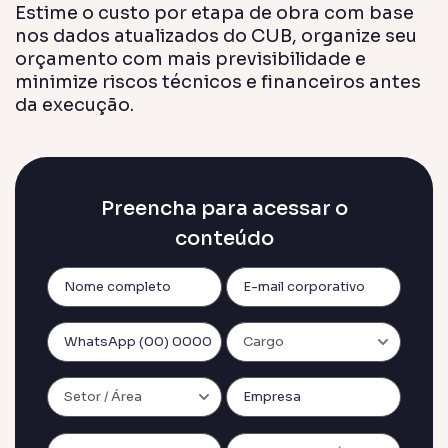
Estime o custo por etapa de obra com base
Previsi
nos dados atualizados do CUB, organize seu
Obras en
orçamento com mais previsibilidade e
planejad
minimize riscos técnicos e financeiros antes
Previsi
da execução.
Empreend
entregas 
Gestor
Solução á
construt
Preencha para acessar o
Sienge 
conteúdo
Solução f
sua plat