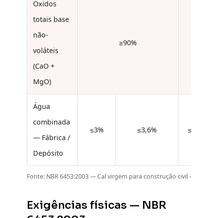
Óxidos
totais base
não-
≥90%
voláteis
(CaO +
MgO)
Água
combinada
≤3%
≤3,6%
≤3,5%
— Fábrica /
Depósito
Fonte: NBR 6453:2003 — Cal virgem para construção civil — Requisi
Exigências físicas — NBR