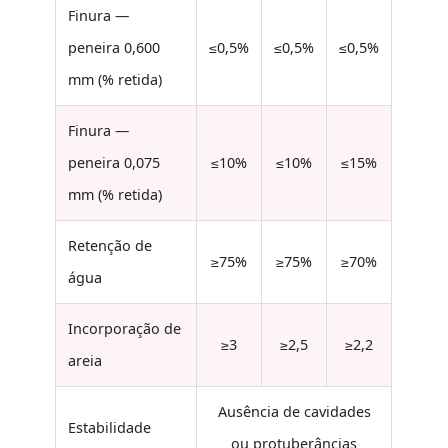
Finura —
peneira 0,600
≤0,5%
≤0,5%
≤0,5%
mm (% retida)
Finura —
peneira 0,075
≤10%
≤10%
≤15%
mm (% retida)
Retenção de
≥75%
≥75%
≥70%
água
Incorporação de
≥3
≥2,5
≥2,2
areia
Ausência de cavidades
Estabilidade
ou protuberâncias