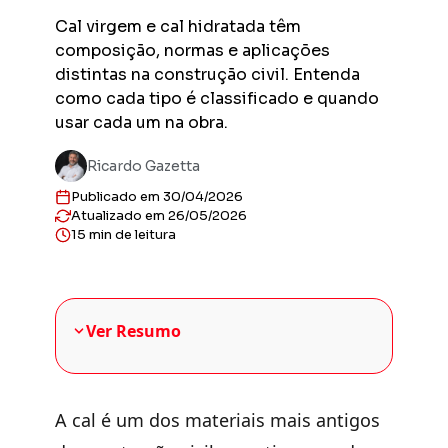
Previs
Cal virgem e cal hidratada têm
Obras en
composição, normas e aplicações
planejad
distintas na construção civil. Entenda
Previs
como cada tipo é classificado e quando
Empreend
usar cada um na obra.
entregas
Gestor
Ricardo Gazetta
Solução 
construt
Publicado em 30/04/2026
Atualizado em 26/05/2026
Sienge 
15 min de leitura
Solução 
sua plat
Ver Resumo
A cal é um dos materiais mais antigos