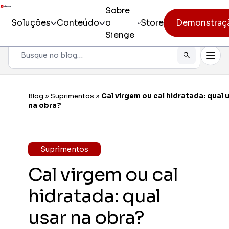
Sobre
Soluções
Conteúdo
o
Store
Demonstraç
Sienge
Pesquisar
Todos os produtos
Sienge
Gestão i
Blog
»
Suprimentos
»
Cal virgem ou cal hidratada: qual 
Incorporação
na obra?
Sienge
Eficiênc
Pré-obra
Sienge
Suprimentos
Mobilida
Obra
Cal virgem ou cal
Constr
Pós-vendas
Gerencia
hidratada: qual
CV CR
usar na obra?
Eficiênc
cliente