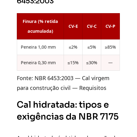
6453:2003
Finura (% retida
CV-E
CV-C
CV-P
acumulada)
Peneira 1,00 mm
≤2%
≤5%
≥85%
Peneira 0,30 mm
≤15%
≤30%
—
Fonte: NBR 6453:2003 — Cal virgem
para construção civil — Requisitos
Cal hidratada: tipos e
exigências da NBR 7175