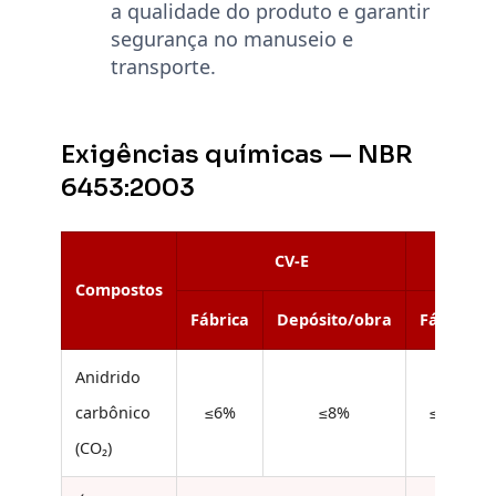
a qualidade do produto e garantir
segurança no manuseio e
transporte.
Exigências químicas — NBR
6453:2003
CV-E
Compostos
Fábrica
Depósito/obra
Fábrica
Anidrido
carbônico
≤6%
≤8%
≤12%
(CO₂)