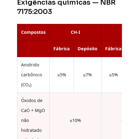
Exigências químicas — NBR
7175:2003
Compostos
CH-I
CH-II
Fábrica
Depósito
Fábrica
Dep
Anidrido
carbônico
≤5%
≤7%
≤5%
≤
(CO₂)
Óxidos de
CaO + MgO
não
≤10%
≤15%
hidratado