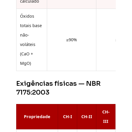
calculado
Óxidos
totais base
não-
≥90%
≥88%
voláteis
(CaO +
MgO)
Exigências físicas — NBR
7175:2003
CH-
Propriedade
CH-I
CH-II
III