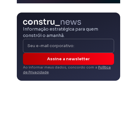
Informação estratégica para quem
constrói o amanhã.
Assine a newsletter
Ao informar meus dados, concordo com a
Política
de Privacidade
.