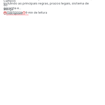
incluindo as principais regras, prazos legais, sistema de
garantia e...
17/07/2024
9 min de leitura
Ler artigo
Gestão de Obras
Você Sabia? Primeira sentença de LGPD no Brasil
foi no setor imobiliário
Andre Campos do Sienge Construpoint