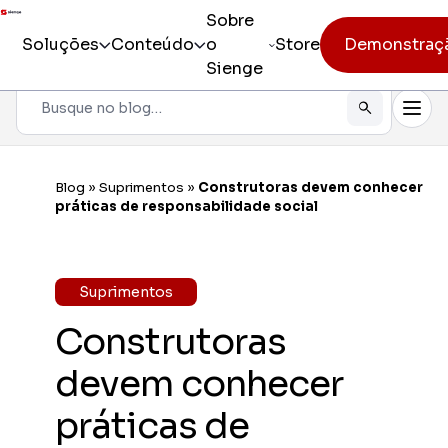
Sobre
Soluções
Conteúdo
o
Store
Demonstraç
Sienge
Pesquisar
Todos os produtos
Sienge
Gestão i
Blog
»
Suprimentos
»
Construtoras devem conhecer
Incorporação
práticas de responsabilidade social
Sienge
Eficiênc
Pré-obra
Sienge
Suprimentos
Mobilida
Obra
Construtoras
Constr
Pós-vendas
Gerencia
devem conhecer
CV CR
práticas de
Eficiênc
cliente