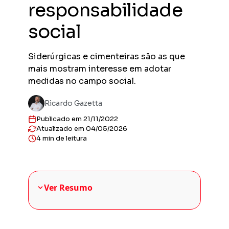
responsabilidade
Previs
Obras en
social
planejad
Previs
Siderúrgicas e cimenteiras são as que
Empreend
entregas
mais mostram interesse em adotar
Gestor
medidas no campo social.
Solução 
construt
Ricardo Gazetta
Sienge 
Publicado em 21/11/2022
Solução 
Atualizado em 04/05/2026
sua plat
4 min de leitura
Ver Resumo