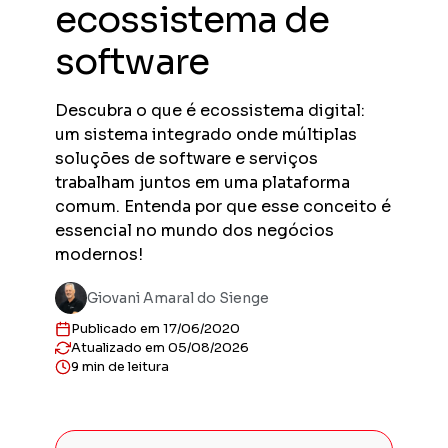
ecossistema de
Previs
Obras en
software
planejad
Previs
Descubra o que é ecossistema digital:
Empreend
entregas
um sistema integrado onde múltiplas
Gestor
soluções de software e serviços
Solução 
trabalham juntos em uma plataforma
construt
comum. Entenda por que esse conceito é
Sienge 
essencial no mundo dos negócios
Solução 
modernos!
sua plat
Giovani Amaral do Sienge
Publicado em 17/06/2020
Atualizado em 05/08/2026
9 min de leitura