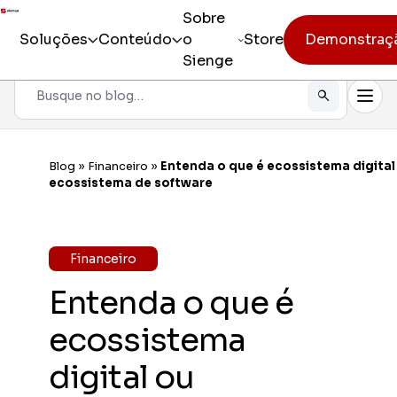
Sobre
Soluções
Conteúdo
o
Store
Demonstraç
Sienge
Pesquisar
Todos os produtos
Sienge
Gestão i
Blog
»
Financeiro
»
Entenda o que é ecossistema digital
Incorporação
ecossistema de software
Sienge
Eficiênc
Pré-obra
Sienge
Financeiro
Mobilida
Obra
Entenda o que é
Constr
Pós-vendas
Gerencia
ecossistema
CV CR
digital ou
Eficiênc
cliente