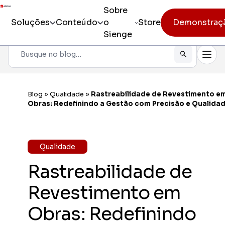
Sobre
Soluções
Conteúdo
o
Store
Demonstraç
Sienge
Pesquisar
Todos os produtos
Sienge
Gestão i
Blog
»
Qualidade
»
Rastreabilidade de Revestimento e
Incorporação
Obras: Redefinindo a Gestão com Precisão e Qualida
Sienge
Eficiênc
Pré-obra
Sienge
Qualidade
Mobilida
Obra
Rastreabilidade de
Constr
Pós-vendas
Gerencia
Revestimento em
CV CR
Obras: Redefinindo
Eficiênc
cliente