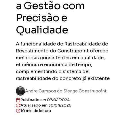
a Gestão com
Previs
Obras en
Precisão e
planejad
Qualidade
Previs
Empreend
entregas
A funcionalidade de Rastreabilidade de
Gestor
Revestimento do Construpoint oferece
Solução 
construt
melhorias consistentes em qualidade,
Sienge 
eficiência e economia de tempo,
Solução 
complementando o sistema de
sua plat
rastreabilidade do concreto já existente
Andre Campos do Sienge Construpoint
Publicado em 07/02/2024
Atualizado em 30/04/2026
10 min de leitura