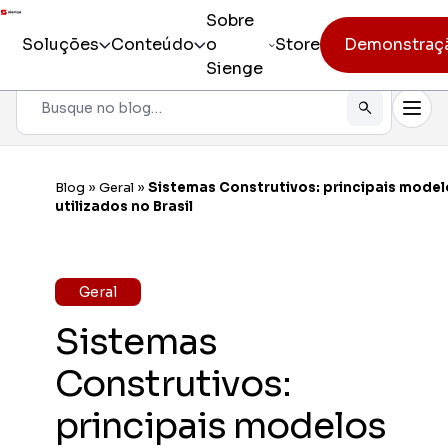
Sobre
Soluções
Conteúdo
o
Store
Demonstraç
Sienge
Pesquisar
Todos os produtos
Sienge
Gestão i
Blog
»
Geral
»
Sistemas Construtivos: principais model
Incorporação
utilizados no Brasil
Sienge
Eficiênc
Pré-obra
Sienge
Geral
Mobilida
Obra
Sistemas
Constr
Pós-vendas
Gerencia
Construtivos:
CV CR
principais modelos
Eficiênc
cliente