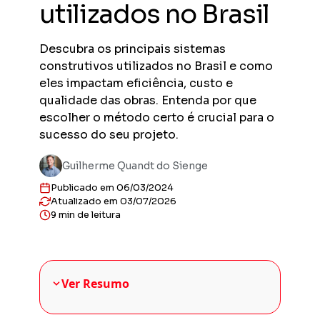
utilizados no Brasil
Previs
Obras en
planejad
Descubra os principais sistemas
Previs
construtivos utilizados no Brasil e como
Empreend
eles impactam eficiência, custo e
entregas
qualidade das obras. Entenda por que
Gestor
escolher o método certo é crucial para o
Solução 
sucesso do seu projeto.
construt
Sienge 
Guilherme Quandt do Sienge
Solução 
sua plat
Publicado em 06/03/2024
Atualizado em 03/07/2026
9 min de leitura
Ver Resumo