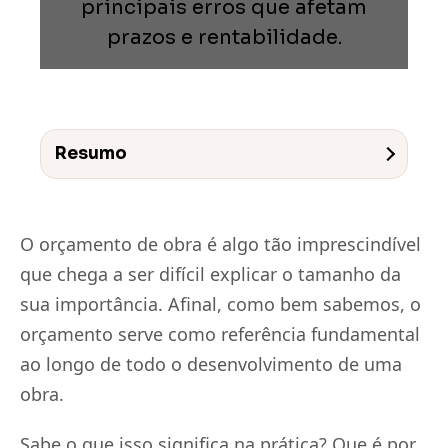
principais erros que afetam
Previsi
prazos e rentabilidade.
Obras en
planejad
Previsi
Empreend
entregas 
Resumo
Gestor
Solução á
construt
Sienge 
O orçamento de obra é algo tão imprescindível
Solução f
sua plat
que chega a ser difícil explicar o tamanho da
sua importância. Afinal, como bem sabemos, o
orçamento serve como referência fundamental
ao longo de todo o desenvolvimento de uma
obra.
Sabe o que isso significa na prática? Que é por