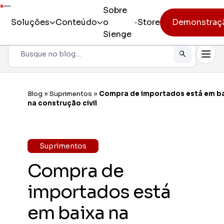
Sobre
Soluções
Conteúdo
o
Store
Demonstraç
Sienge
Pesquisar
Todos os produtos
Sienge
Gestão i
Blog
»
Suprimentos
»
Compra de importados está em b
Incorporação
na construção civil
Sienge
Eficiênc
Pré-obra
Sienge
Suprimentos
Mobilida
Obra
Compra de
Constr
Pós-vendas
Gerencia
importados está
CV CR
em baixa na
Eficiênc
cliente