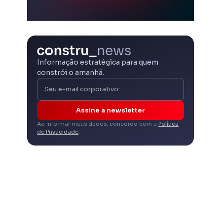
Informação estratégica para quem
constrói o amanhã.
Assine a newsletter
Ao informar meus dados, concordo com a
Política
de Privacidade
.