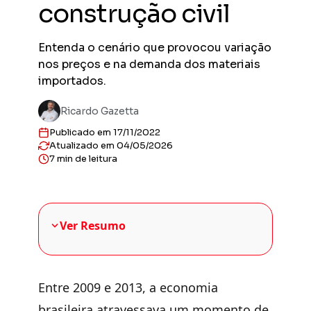
construção civil
Previs
Obras en
planejad
Entenda o cenário que provocou variação
Previs
nos preços e na demanda dos materiais
Empreend
importados.
entregas
Gestor
Ricardo Gazetta
Solução 
Publicado em 17/11/2022
construt
Atualizado em 04/05/2026
Sienge 
7 min de leitura
Solução 
sua plat
Ver Resumo
Entre 2009 e 2013, a economia
brasileira atravessava um momento de