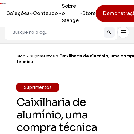
Sobre
Soluções
Conteúdo
o
Store
Demonstraç
Sienge
Pesquisar
Todos os produtos
Sienge
Gestão i
Blog
»
Suprimentos
»
Caixilharia de alumínio, uma comp
Incorporação
técnica
Sienge
Eficiênc
Pré-obra
Sienge
Suprimentos
Mobilida
Obra
Caixilharia de
Constr
Pós-vendas
Gerencia
alumínio, uma
CV CR
compra técnica
Eficiênc
cliente