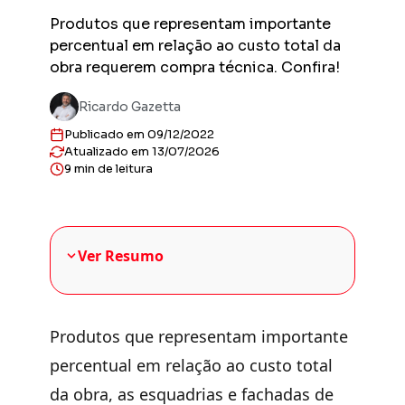
Previs
Produtos que representam importante
Obras en
percentual em relação ao custo total da
planejad
obra requerem compra técnica. Confira!
Previs
Empreend
Ricardo Gazetta
entregas
Publicado em 09/12/2022
Gestor
Atualizado em 13/07/2026
Solução 
9 min de leitura
construt
Sienge 
Solução 
sua plat
Ver Resumo
Produtos que representam importante
percentual em relação ao custo total
da obra, as esquadrias e fachadas de