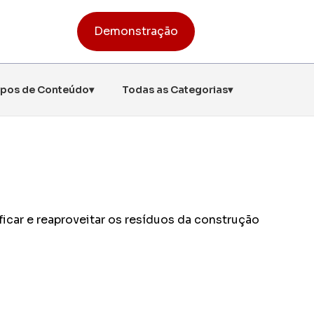
Demonstração
ipos de Conteúdo
▾
Todas as Categorias
▾
nstrucompras
 cadeia de suprimentos
nager
o colaborativo e BIM
Planejamento de Obra
ues no prazo e dentro dos custos
ras
e inteligente para pequenas