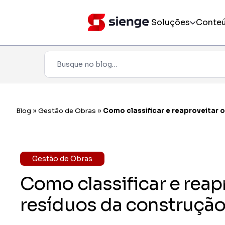
Soluções
Conte
Pesquisar
Todos os produtos
Incorporação
Blog
»
Gestão de Obras
»
Como classificar e reaproveitar o
Pré-obra
Obra
Gestão de Obras
Como classificar e reap
Pós-vendas
resíduos da construção 