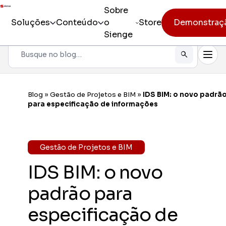
Sobre
Soluções
Conteúdo
o
Store
Demonstraç
Sienge
Pesquisar
Todos os produtos
Sienge
Gestão i
Blog
»
Gestão de Projetos e BIM
»
IDS BIM: o novo padrã
Incorporação
para especificação de informações
Sienge
Eficiênc
Pré-obra
Sienge
Gestão de Projetos e BIM
Mobilida
Obra
IDS BIM: o novo
Constr
Pós-vendas
Gerencia
padrão para
CV CR
especificação de
Eficiênc
cliente