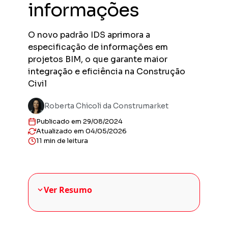
informações
Previs
Obras en
planejad
O novo padrão IDS aprimora a
Previs
especificação de informações em
Empreend
projetos BIM, o que garante maior
entregas
integração e eficiência na Construção
Gestor
Civil
Solução 
construt
Roberta Chicoli da Construmarket
Sienge 
Publicado em 29/08/2024
Solução 
sua plat
Atualizado em 04/05/2026
11 min de leitura
Ver Resumo