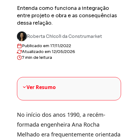
Previs
Entenda como funciona a integração
Obras en
entre projeto e obra e as consequências
planejad
dessa relação.
Previs
Empreend
Roberta Chicoli da Construmarket
entregas
Publicado em 17/11/2022
Gestor
Atualizado em 12/05/2026
Solução 
7 min de leitura
construt
Sienge 
Solução 
sua plat
Ver Resumo
No início dos anos 1990, a recém-
formada engenheira Ana Rocha
Melhado era frequentemente orientada