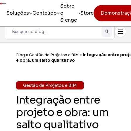
Sobre
Soluções
Conteúdo
o
Store
Demonstraç
Sienge
Pesquisar
Todos os produtos
Sienge
Gestão i
Blog
»
Gestão de Projetos e BIM
»
Integração entre proj
Incorporação
e obra: um salto qualitativo
Sienge
Eficiênc
Pré-obra
Sienge
Gestão de Projetos e BIM
Mobilida
Obra
Integração entre
Constr
Pós-vendas
Gerencia
projeto e obra: um
CV CR
salto qualitativo
Eficiênc
cliente