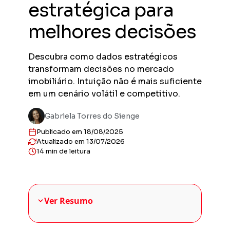
estratégica para
Previs
Obras en
melhores decisões
planejad
Previs
Descubra como dados estratégicos
Empreend
entregas
transformam decisões no mercado
Gestor
imobiliário. Intuição não é mais suficiente
Solução 
em um cenário volátil e competitivo.
construt
Sienge 
Gabriela Torres do Sienge
Solução 
Publicado em 18/08/2025
sua plat
Atualizado em 13/07/2026
14 min de leitura
Ver Resumo