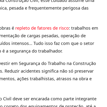
Na Construção Civil, esse cuidado assume uma
mica, pesada e frequentemente perigosa das
 obras é
repleto de fatores de risco
: trabalhos em
vimentação de cargas pesadas, operação de
uídos intensos… Tudo isso faz com que o setor
o é a segurança do trabalhador.
nvestir em Segurança do Trabalho na Construção
. Reduzir acidentes significa não só preservar
entos, ações trabalhistas, atrasos na obra e
o Civil deve ser encarada como parte integrante
uso correto dos equipamentos de proteção, até a