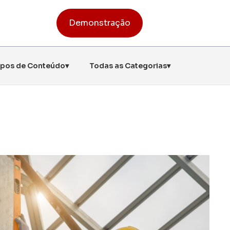
Demonstração
ipos de Conteúdo
▾
Todas as Categorias
▾
nstrucompras
 cadeia de suprimentos
nager
o colaborativo e BIM
Planejamento de Obra
ues no prazo e dentro dos custos
ras
e inteligente para pequenas