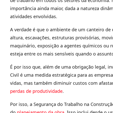
de trabalho em todos os setores da economia. 
importância ainda maior, dada a natureza dinâ
atividades envolvidas.
A verdade é que o ambiente de um canteiro de
altura, escavações, estruturas provisórias, mo
maquinário, exposição a agentes químicos ou r
esteja entre os mais sensíveis quando o assunt
É por isso que, além de uma obrigação legal, i
Civil é uma medida estratégica para as empresas
vidas, mas também diminuir custos com afastam
perdas de produtividade
.
Por isso, a Segurança do Trabalho na Construçã
do
planejamento da obra
. Isso inclui desde o 