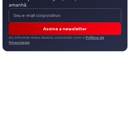
amanhã.
Assine a newsletter
Ao informar meus dados, concordo com a
Política de
Privacidade
.