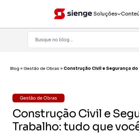
Soluções
Conte
Pesquisar
Todos os produtos
Incorporação
Blog
»
Gestão de Obras
»
Construção Civil e Segurança do
Pré-obra
Obra
Gestão de Obras
Construção Civil e Seg
Pós-vendas
Trabalho: tudo que você